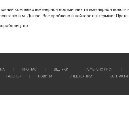
повний комплекс інженерно-геодезичних та інженерно-геологічн
госпіталю в м. Дніпро. Все зроблено в найкоротші терміни! Прете
півробітництво.
НА
ПРО НАС
ВІДГУКИ
РЕФЕРЕНС ЛИСТ
ГАЛЕРЕЯ
НОВИНИ
СПЕЦТЕХНІКА
КОНТАКТИ