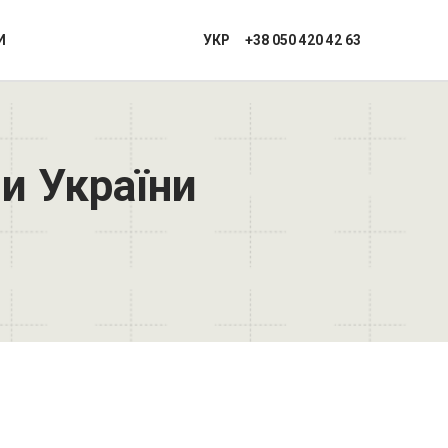
И
УКР
+38 050 420 42 63
и України