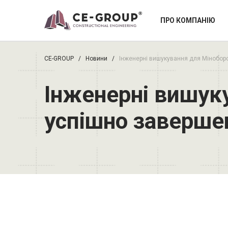
ПРО КОМПАНІЮ
CE-GROUP
/
Новини
/
Інженерні вишукування для Міноборо
Інженерні вишук
успішно заверше