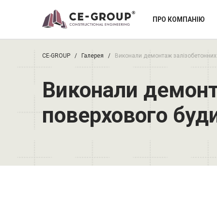
ПРО КОМПАНІЮ
CE-GROUP
/
Галерея
/
Виконали демонтаж залізобетонних п
Виконали демонта
поверхового буд