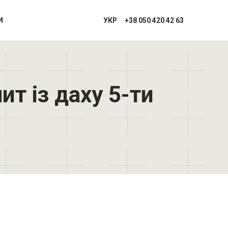
И
УКР
+38 050 420 42 63
т із даху 5-ти