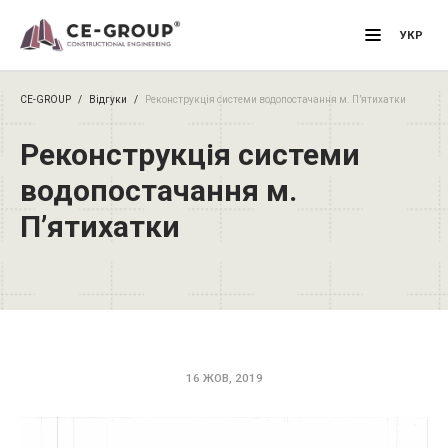
Primary M
УКР
CE-GROUP
/
Відгуки
/
Реконструкція системи водопостачання м. П’ятихатки
Реконструкція системи
водопостачання м.
П’ятихатки
16 ЖОВ, 2019