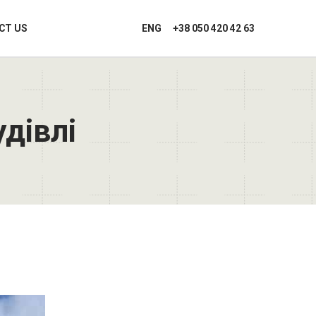
CT US
ENG
+38 050 420 42 63
удівлі