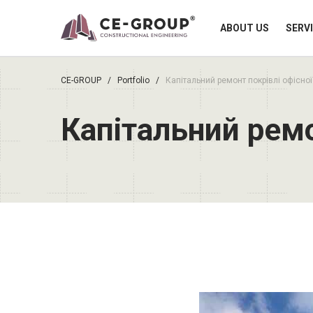
ABOUT US
SERV
CE-GROUP
/
Portfolio
/
Капітальний ремонт покрівлі офісної
Капітальний ремо