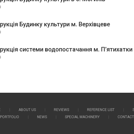
9
рукція Будинку культури м. Верхівцеве
9
рукція системи водопостачання м. П’ятихатки
9
E
ABOUT US
REVIEWS
REFERENCE LIST
PORTFOLIO
NEWS
SPECIAL MACHINERY
CONTACT