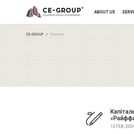
ABOUT US
SERV
CE-GROUP
/
Reviews
Капітал
«Райффа
12 FEB, 202