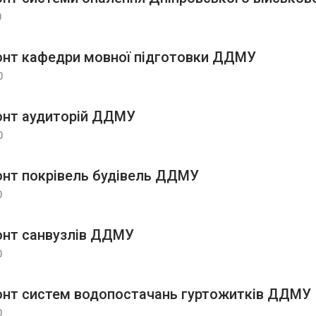
0
нт кафедри мовної підготовки ДДМУ
0
онт аудиторій ДДМУ
0
нт покрівель будівель ДДМУ
0
нт санвузлів ДДМУ
0
нт систем водопостачань гуртожитків ДДМУ
0