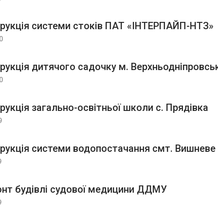
рукція системи стоків ПАТ «ІНТЕРПАЙП-НТЗ»
0
рукція дитячого садочку м. Верхньодніпровсь
0
рукція загально-освітньої школи с. Прядівка
9
рукція системи водопостачання смт. Вишневе
9
нт будівлі судової медицини ДДМУ
9