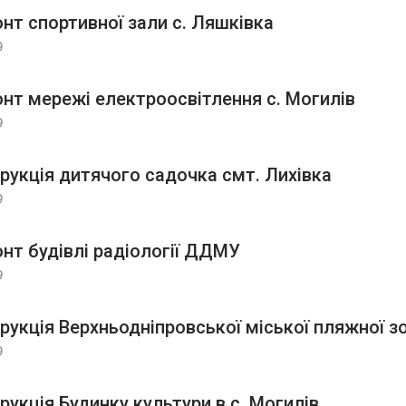
нт спортивної зали с. Ляшківка
9
нт мережі електроосвітлення с. Могилів
9
рукція дитячого садочка смт. Лихівка
9
нт будівлі радіології ДДМУ
9
рукція Верхньодніпровської міської пляжної з
9
рукція Будинку культури в с. Могилів