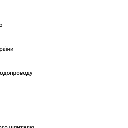
ю
раїни
водопроводу
вого шпиталю