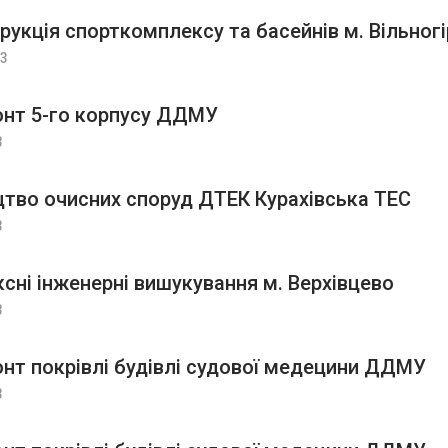
рукція спорткомплексу та басейнів м. Вільног
23
нт 5-го корпусу ДДМУ
3
цтво очисних споруд ДТЕК Курахівська ТЕС
3
сні інженерні вишукування м. Верхівцево
3
нт покрівлі будівлі судової медецини ДДМУ
3