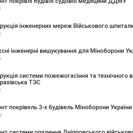
нт покрівлі будівлі судової медецини ДДМУ
3
рукція інженерних мереж Військового шпитал
3
сні інженерні вишукування для Міноборони Ук
3
рукція системи пожежогасіння та технічного 
рахівська ТЭС
3
нт покрівель 3-х будівель Міноборони України
0
нт системи опалення Дніпровського військо