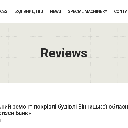
ICES
БУДІВНИЦТВО
NEWS
SPECIAL MACHINERY
CONTA
Reviews
ьний ремонт покрівлі будівлі Вінницької обласн
йзен Банк»
4