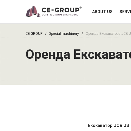
ABOUT US
SERV
CE-GROUP
/
Special machinery
/
Оренда Екскаватора JCB J
Оренда Екскават
Екскаватор JCB JS